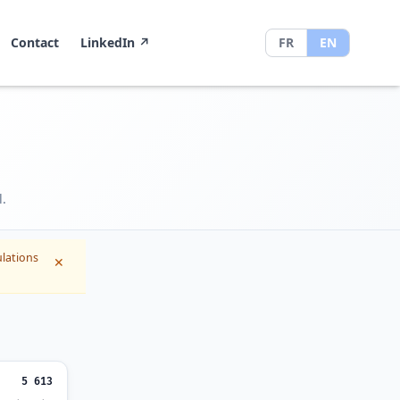
Contact
LinkedIn
↗
FR
EN
l.
lations
✕
5 613