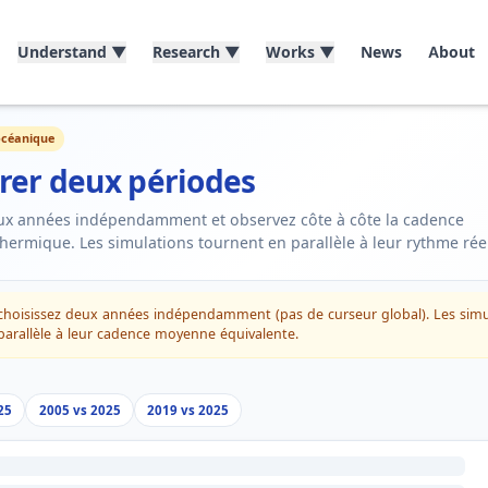
Understand
▼
Research
▼
Works
▼
News
About
océanique
er deux périodes
ux années indépendamment et observez côte à côte la cadence
hermique. Les simulations tournent en parallèle à leur rythme rée
choisissez deux années indépendamment (pas de curseur global). Les simu
parallèle à leur cadence moyenne équivalente.
25
2005 vs 2025
2019 vs 2025