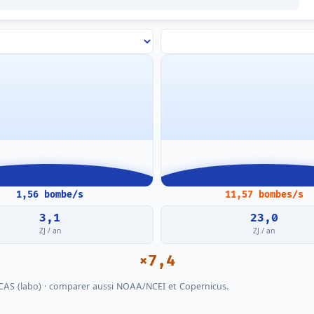
1,56
bombe/s
11,57
bombes/s
3,1
23,0
ZJ / an
ZJ / an
×7,4
CAS (labo) · comparer aussi
NOAA/NCEI et Copernicus
.