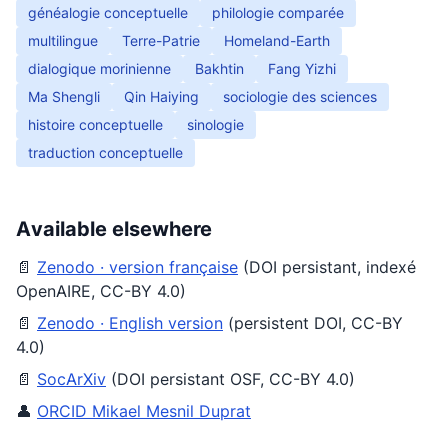
généalogie conceptuelle
philologie comparée
multilingue
Terre-Patrie
Homeland-Earth
dialogique morinienne
Bakhtin
Fang Yizhi
Ma Shengli
Qin Haiying
sociologie des sciences
histoire conceptuelle
sinologie
traduction conceptuelle
Available elsewhere
📄
Zenodo · version française
(DOI persistant, indexé
OpenAIRE, CC-BY 4.0)
📄
Zenodo · English version
(persistent DOI, CC-BY
4.0)
📄
SocArXiv
(DOI persistant OSF, CC-BY 4.0)
👤
ORCID Mikael Mesnil Duprat